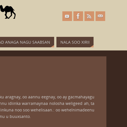
D ANAGA NAGU SAABSAN
NALA SOO XIRII
a ku aragnay, oo aannu eegnay, oo ay gacmahayagu
nnu idiinka warramaynaa nolosha weligeed ah, ta
idinkuna noo soo wehelisaan.: oo wehelnimadeenu
nnu u buuxsanto.