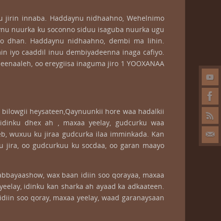
ku jirin innaba. Haddaynu nidhaahno, Wehelnimo
aynu nuurka ku soconno siduu isaguba nuurka ugu
i oo dhan. Haddaynu nidhaahno, dembi ma lihin.
n iyo caaddil inuu dembiyadeenna inaga cafiyo.
eenaaleh, oo ereygiisa inaguma jiro 1 YOOXANAA
 bilowgii heysateen,Qaynuunkii hore waa hadalkii
 idinku dhex ah , maxaa yeelay, gudcurku waa
eb, wuxuu ku jiraa gudcurka ilaa imminkada. Kan
ku jira, oo gudcurkuu ku socdaa, oo garan maayo
 Aabbayaashow, wax baan idiin soo qorayaa, maxaa
yeelay, idinku kan sharka ah ayaad ka adkaateen.
idiin soo qoray, maxaa yeelay, waad garanaysaan