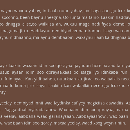
mayno wuxuu yahay, in ilaah nuur yahay, oo isaga aan gudcur 
 soconno, been baynu sheegna, Oo runta ma falno. Laakiin hadd
o dhiigga ciise,oo wiilkiisa ah, wuxuu inaga nadiifiyaa demb
inaguma jirto. Haddaynu dembiyadeenna qiranno. Isagu waa ami
daynu nidhaahno, ma aynu dembaabin, waxaynu ilaah ka dhignaa b
ayo, laakiin waxaan idiin soo qorayaa qaynuun hore oo aad tan iyo
sub ayaan idiin soo qorayaa,kaas oo isaga iyo idinkaba run
tiimayaa. Kan yidhaahda, nuurkaan ku jiraa, oo walaalkiis nec
 xumaado kuma jiro isaga. Laakiin kan walaalkii neceb gudcurkuu 
ray.
 yeelay, dembiyadiinnii waa laydinka cafiyey magiciisa aawadiis.
ra . Ragga dhallinyarada ahow. Wax baan idiin soo qorayaa, maxaa 
xaa yeelay, aabbaha waad garanaysaan. Aabbayaashow , wax baan 
ow, wax baan idin soo qoray, maxaa yeelay, waad xoog weyn tihiin.