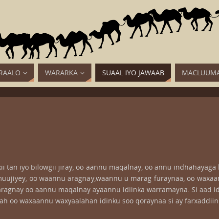
RAALO
WARARKA
SUAAL IYO JAWAAB
MACLUUMA
i tan iyo bilowgii jiray, oo aannu maqalnay, oo annu indhahayag
muujiyey, oo waannu aragnay,waannu u marag furaynaa, oo waxaa
nu aragnay oo aannu maqalnay ayaannu idiinka warramayna. Si aad 
iix ah oo waxaannu waxyaalahan idinku soo qoraynaa si ay farxaddii