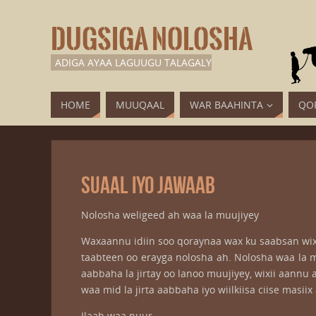
DUGSIGA NOLOSHA
ADIGA AYAA LAGUUGU TALAGALY
HOME
MUUQAAL
WAR BAAHINTA
QO
Suaal iyo jawaab
Nolosha weligeed ah waa la muujiyey
Waxaannu idiin soo qoraynaa wax ku saabsan wixi
taabteen oo erayga nolosha ah. Nolosha waa la 
aabbaha la jirtay oo lanoo muujiyey, wixii aan
waa mid la jirta aabbaha iyo wiilkiisa ciise mas
Ilaah waa nuur