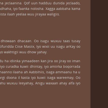
 ha jeclaanina. Qof uun hadduu dunida jeclaado,
indhaha, iyo faanka nolosha. Xagga aabbaha kama
a ilaah yeelaa wuu jirayaa waligiis.
ay dhowaan dhacaan. Oo isagu wuxuu taas tusay
ifuridda Ciise Masiix, Iyo wixii uu isagu arKay oo
ayo wakhtigii wuu dhow yahay.
 ha idiinka yimaadeen kan jira oo jiray oo iman
iyo curadka kuwii dhintay, iyo amiirka boqorrada
ahaanno ilaaha ah Aabbihiis, isaga ammaanu ha u
rgi doona il kasta iyo kuwii isaga wareemay; Oo
ahu wuxuu leeyahay, Anigu waxaan ahay alfa iyo