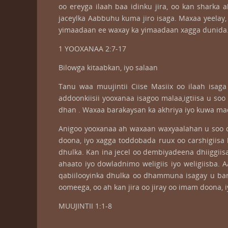
oo ereyga ilaah baa idinku jira, oo kan sharka
jaceylka Aabbuhu kuma jiro isaga. Maxaa yeelay
yimaadaan ee waxay ka yimaadaan xagga dunida. O
1 YOOXANAA 2:7-17
Bilowga kitaabkan, iyo salaan
Tanu waa muujintii Ciise Masiix oo ilaah isa
addoonkiisii yooxanaa isagoo malaa,igtiisa u soo 
dhan . Waxaa barakaysan ka akhriya iyo kuwa maq
Anigoo yooxanaa ah waxaan waxyaalahan u soo qo
doona, iyo xagga toddobada ruux oo carshigiisa 
dhulka. Kan ina jecel oo dembiyadeena dhiiggii
ahaato iyo dowladnimo weligiis iyo weligiisba.
qabiilooyinka dhulka oo dhammuna isagay u bar
oomeega, oo ah kan jira oo jiray oo imam doona, i
MUUJINTII 1:1-8