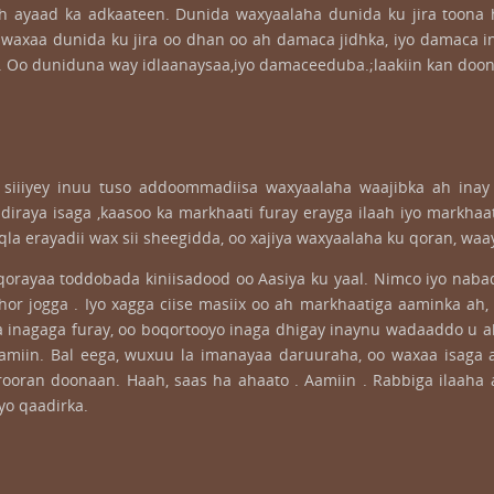
 ah ayaad ka adkaateen. Dunida waxyaalaha dunida ku jira toona
, waxaa dunida ku jira oo dhan oo ah damaca jidhka, iyo damaca 
o duniduna way idlaanaysaa,iyo damaceeduba.;laakiin kan doonist
ga siiiyey inuu tuso addoommadiisa waxyaalaha waajibka ah in
diraya isaga ,kaasoo ka markhaati furay erayga ilaah iyo markhaat
la erayadii wax sii sheegidda, oo xajiya waxyaalaha ku qoran, wa
rayaa toddobada kiniisadood oo Aasiya ku yaal. Nimco iyo nabadu
hor jogga . Iyo xagga ciise masiix oo ah markhaatiga aaminka ah, 
sa inagaga furay, oo boqortooyo inaga dhigay inaynu wadaaddo u 
 Aamiin. Bal eega, wuxuu la imanayaa daruuraha, oo waxaa isaga a
ooran doonaan. Haah, saas ha ahaato . Aamiin . Rabbiga ilaaha 
yo qaadirka.