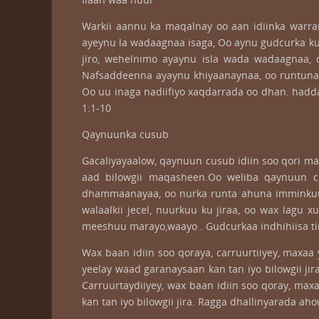
Warkii aannu ka maqalnay oo aan idiinka warra
ayeynu la wadaagnaa isaga, Oo aynu gudcurka ku
jiro, wehelnimo ayaynu isla wada wadaagnaa, o
Nafsaddeenna ayaynu khiyaanaynaa, oo runtuna 
Oo uu inaga nadiifiyo xaqdarrada oo dhan. had
1:1-10
Qaynuunka cusub
Gacaliyayaalow, qaynuun cusub idiin soo qori ma
aad bilowgii maqasheen.Oo weliba qaynuun cu
dhammaanayaa, oo nurka runta ahuna imminkuu if
walaalkii jecel, nuurkuu ku jiraa, oo wax lagu
meeshuu marayo,waayo . Gudcurkaa indhihiisa ti
Wax baan idiin soo qoraya, carruurtiiyey, maxaa
yeelay waad garanaysaan kan tan iyo bilowgii ji
Carruurtaydiiyey, wax baan idiin soo qoray, ma
kan tan iyo bilowgii jira. Ragga dhallinyarada ah